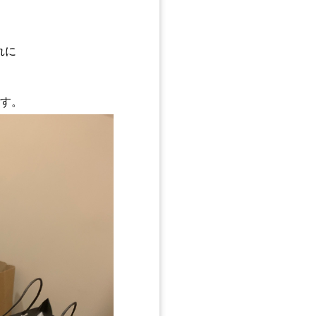
！
れに
！
ます。