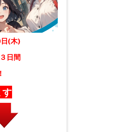
0日(木)
３日間
！
ます