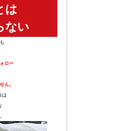
とは
らない
も
ォロー
せん。
集は
な
。