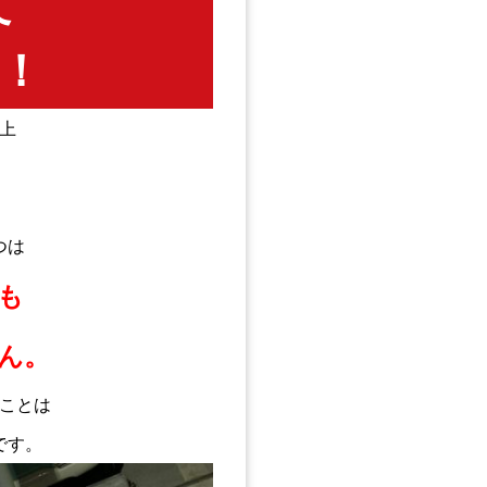
て
！
上
つは
も
ん。
ことは
です。