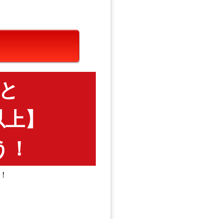
と
円以上】
う！
！